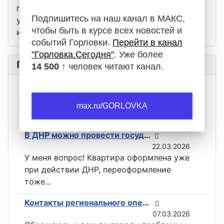
появления воды в населённых пунктах,
Подпишитесь на наш канал в МАКС,
указанных в таблице, зависит от удалённости
чтобы быть в курсе всех новостей и
их…
событий Горловки.
Перейти в канал
"Горловка.Сегодня"
. Уже более
Последние комментарии
14 500 ↑
человек читают канал.
В Горловке будет поспокойней: ВС РФ возвели флаги на всех ключевых точках при освобождении Константиновки
10.07.2026
max.ru/GORLOVKA
Вчера было очень спокойно
В ДНР можно провести государственную регистрацию прав на недвижимость в электронном виде
22.03.2026
У меня вопрос! Квартира оформлена уже
при действии ДНР, переоформление
тоже...
Контакты регионального оператора по вывозу ТКО ГУП «ДОНСНАБКОМПЛЕКТ» в Горловке
07.03.2026