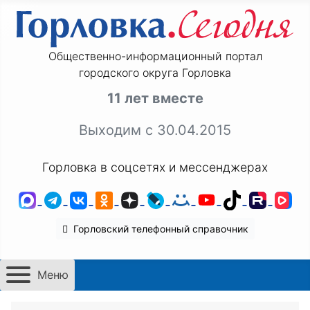
Общественно-информационный портал
городского округа Горловка
11 лет вместе
Выходим с 30.04.2015
Горловка в соцсетях и мессенджерах
MAX
Telegram
ВКонтакте
Одноклассники
Дзен
LiveJournal
Мой Мир
YouTube
TikTok
Rutu
VK
Горловский телефонный справочник
Меню