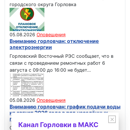
городского округа Горловка
05.08.2026
Оповещения
Вниманию горловчан: отключение
электроэнергии
Горловский Восточный РЭС сообщает, что в
связи с проведением ремонтных работ 6
августа с 09:00 до 16:00 не будет…
05.08.2026
Оповещения
Вниманию горловчан: график подачи воды
на август 2026 года в ряд населённых
×
пунктов Горловки
Канал Горловки в МАКС
Обращаем ваше внимание, что время