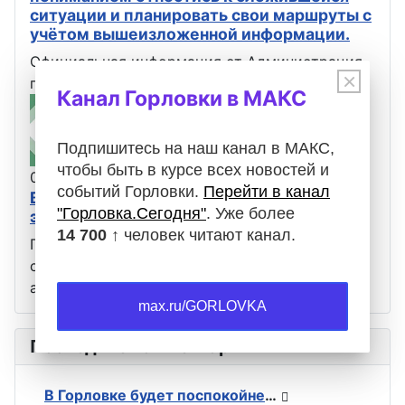
ситуации и планировать свои маршруты с
учётом вышеизложенной информации.
Официальная информация от Администрация
×
городского округа Горловка
Канал Горловки в МАКС
Подпишитесь на наш канал в МАКС,
чтобы быть в курсе всех новостей и
05.08.2026
Оповещения
событий Горловки.
Перейти в канал
Вниманию горловчан: отключение
"Горловка.Сегодня"
. Уже более
электроэнергии
14 700 ↑
человек читают канал.
Горловский Восточный РЭС сообщает, что в
связи с проведением ремонтных работ 6
августа с 09:00 до 16:00 не будет…
max.ru/GORLOVKA
Последние комментарии
В Горловке будет поспокойней: ВС РФ возвели флаги на всех ключевых точках при освобождении Константиновки