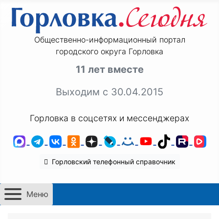
Общественно-информационный портал
городского округа Горловка
11 лет вместе
Выходим с 30.04.2015
Горловка в соцсетях и мессенджерах
MAX
Telegram
ВКонтакте
Одноклассники
Дзен
LiveJournal
Мой Мир
YouTube
TikTok
Rutu
VK
Горловский телефонный справочник
Меню