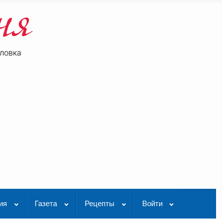
ловка
be
K Видео
ия
Газета
Рецепты
Войти