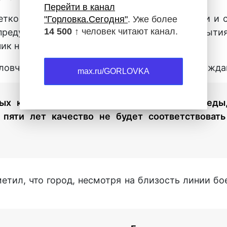
Перейти в канал
тко в соответствии с российскими ГОСТами и с
"Горловка.Сегодня"
. Уже более
14 500 ↑
человек читают канал.
предусматривает укладку асфальтового покрытия
чик несет полную ответственность.
рловчанам с просьбой проявлять активную гражд
max.ru/GORLOVKA
ых контролеров. Все знают проспект Победы
 пяти лет качество не будет соответствоват
етил, что город, несмотря на близость линии бо