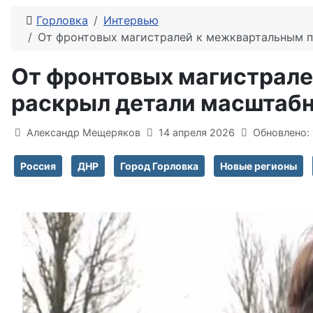
Горловка
Интервью
От фронтовых магистралей к межквартальным пр
От фронтовых магистрале
раскрыл детали масштабно
Информация о материале
Александр Мещеряков
14 апреля 2026
Обновлено: 
Россия
ДНР
Город Горловка
Новые регионы