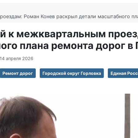
оездам: Роман Конев раскрыл детали масштабного пла
й к межквартальным проез
го плана ремонта дорог в 
14 апреля 2026
Ремонт дорог
Городской округ Горловка
Единая Росс