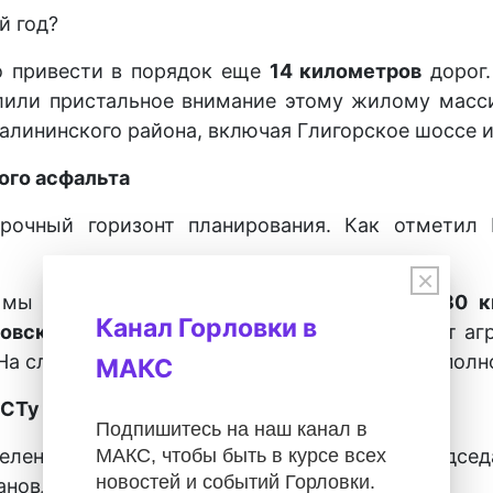
й год?
о привести в порядок еще
14 километров
дорог.
или пристальное внимание этому жилому массив
алининского района, включая Глигорское шоссе 
ого асфальта
рочный горизонт планирования. Как отметил 
×
 мы хотим привести в порядок порядка
480 к
Канал Горловки в
овский район
. Он больше всего пострадал от а
а следующий год мы планируем зайти туда полн
МАКС
ОСТу
Подпишитесь на наш канал в
елено качеству выполняемых ремонтов. Председат
МАКС, чтобы быть в курсе всех
новостей и событий Горловки.
ановлении полотна.