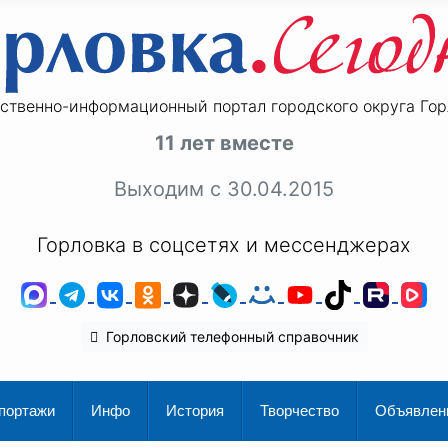
ственно-информационный портал городского округа Гор
11 лет вместе
Выходим с 30.04.2015
Горловка в соцсетях и мессенджерах
MAX
Telegram
ВКонтакте
Одноклассники
Дзен
LiveJournal
Мой Мир
YouTube
TikTok
Rutu
V
Горловский телефонный справочник
портажи
Инфо
История
Творчество
Объявлен