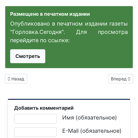
Размещено в печатном издании
Опубликовано в печатном издании газеты
"Горловка.Сегодня". Для просмотра
перейдите по ссылке:
Смотреть
Предыдущий: Осторожно: мошенники вербуют «живых бом
Следующий: 
Назад
Вперед
Добавить комментарий
Текст комментария
Имя (обязательное)
E-Mail (обязательное)