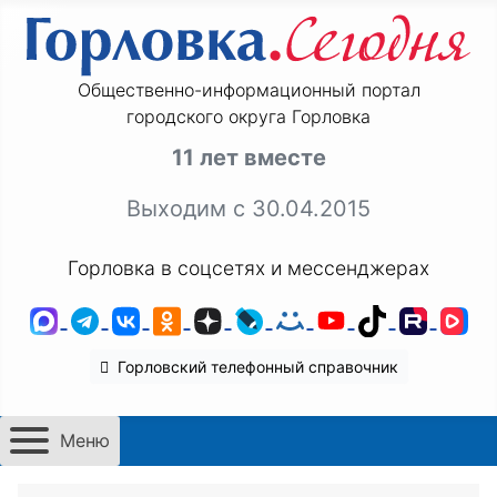
Общественно-информационный портал
городского округа Горловка
11 лет вместе
Выходим с 30.04.2015
Горловка в соцсетях и мессенджерах
MAX
Telegram
ВКонтакте
Одноклассники
Дзен
LiveJournal
Мой Мир
YouTube
TikTok
Rutu
VK
Горловский телефонный справочник
Меню