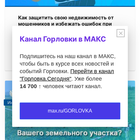
Как защитить свою недвижимость от
мошенников и избежать ошибок при
регистрации
×
Канал Горловки в МАКС
05.08.2026
Операции с недвижимостью требуют особой
внимательности. Будь то проверка документов
Подпишитесь на наш канал в МАКС,
при покупке квартиры, регистрация…
чтобы быть в курсе всех новостей и
событий Горловки.
Перейти в канал
"Горловка.Сегодня"
. Уже более
14 700 ↑
человек читают канал.
Информация
max.ru/GORLOVKA